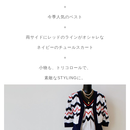
＋
今季人気のベスト
＋
両サイドにレッドのラインがオシャレな
ネイビーのチュールスカート
＋
小物も、トリコロールで、
素敵なSTYLINGに。