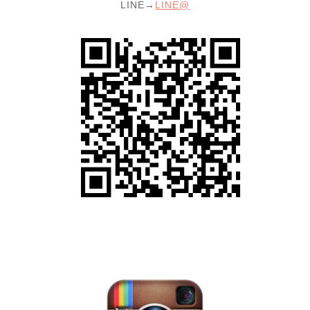
LINE→
LINE@