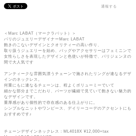
通報する
＜Marc LABAT（マークラバット）＞
パリのジュエリーデザイナーMarc LABAT
飽きのこないデザインとクオリティーの高い作り、
取り扱うジュエリーを始め、バッグやアクセサリーはフェミニンで
女性らしさを表現したデザインと色使いが特徴で、パリジェンヌの
間で大人気です
アンティークな雰囲気漂うチェーンで施されたリングが連なるデザ
インのネックレス。
何重にもに連なるチェーンは、程よくボリューミーでいて
細かな部分までこだわり、パーツが繊細で見ていて飽きない魅力的
なデザインです。
重厚感があり個性的で存在感のある仕上がりに。
シンプルなニットやワンピース、デイリーコーデのアクセントにも
おすすめです♪
チェーンデザインネックレス：ML4018X ¥12,000+tax