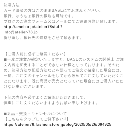
決済方法
カード決済の方はこのままBASEにてお進みください。
銀行、ゆうちょ銀行の振込も可能です。
ブログのご注文フォーム又はメールにてご連絡お願い致します。
http://ameblo.jp/atelier78stuff/
info@atelier-78.jp
折り返し、振込先の連絡をさせて頂きます。
【ご購入前に必ずご確認ください】
◼︎一度ご注文が確定いたしますと、BASEのシステムの関係上 ご注
文内容を変更することができない仕様となっております。そのた
め、決済方法や配送方法などを誤ってご注文が確定した場合には、
一度、ご注文のキャンセルをしてから改めてご注文していただくこ
とになります。既に商品が完売となっていた場合にはご購入いただ
けない事がございます。
下記の内容を必ずよくご確認いただきまして、
慎重にご注文くださいますようお願い申し上げます。
◼︎返品・交換・キャンセルについて
【こちらをタップしてご覧下さい☟】
https://atelier78.fashionstore.jp/blog/2020/05/26/094925