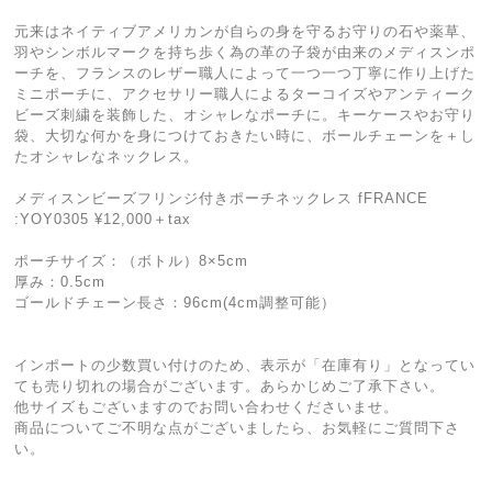
元来はネイティブアメリカンが自らの身を守るお守りの石や薬草、
羽やシンボルマークを持ち歩く為の革の子袋が由来のメディスンポ
ーチを、フランスのレザー職人によって一つ一つ丁寧に作り上げた
ミニポーチに、アクセサリー職人によるターコイズやアンティーク
ビーズ刺繍を装飾した、オシャレなポーチに。キーケースやお守り
袋、大切な何かを身につけておきたい時に、ボールチェーンを＋し
たオシャレなネックレス。
メディスンビーズフリンジ付きポーチネックレス fFRANCE
:YOY0305 ¥12,000＋tax
ポーチサイズ：（ボトル）8×5cm
厚み：0.5cm
ゴールドチェーン長さ：96cm(4cm調整可能）
インポートの少数買い付けのため、表示が「在庫有り」となってい
ても売り切れの場合がございます。あらかじめご了承下さい。
他サイズもございますのでお問い合わせくださいませ。
商品についてご不明な点がございましたら、お気軽にご質問下さ
い。